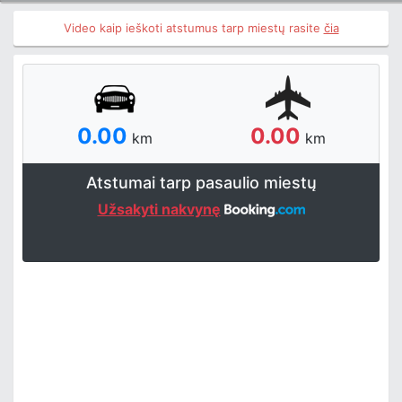
Video kaip ieškoti atstumus tarp miestų rasite
čia
0.00
0.00
km
km
Atstumai tarp pasaulio miestų
Užsakyti nakvynę