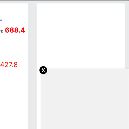
-
688.4
ra
427.8
x