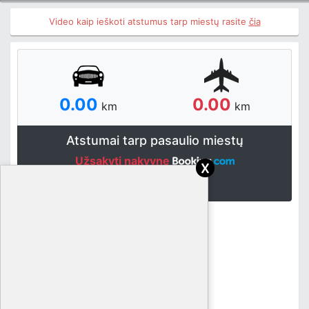
Video kaip ieškoti atstumus tarp miestų rasite
čia
0.00
0.00
km
km
Atstumai tarp pasaulio miestų
Užsakyti nakvynę
x