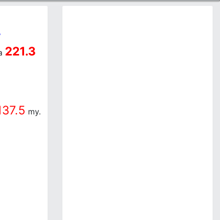
-
221.3
a
137.5
my.