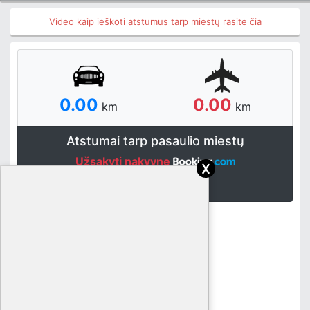
Video kaip ieškoti atstumus tarp miestų rasite
čia
0.00
0.00
km
km
Atstumai tarp pasaulio miestų
Užsakyti nakvynę
x