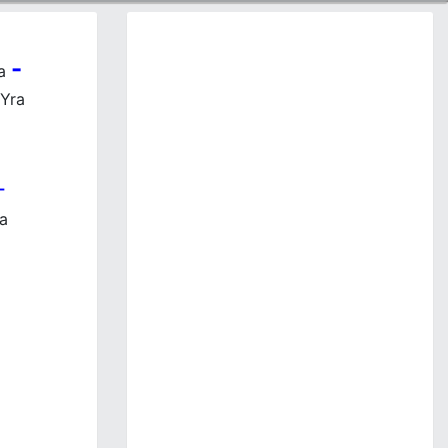
-
a
Yra
-
a