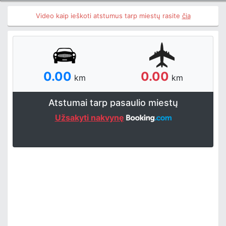
Video kaip ieškoti atstumus tarp miestų rasite
čia
0.00
0.00
km
km
Atstumai tarp pasaulio miestų
Užsakyti nakvynę