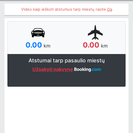
Video kaip ieškoti atstumus tarp miestų rasite
čia
0.00
0.00
km
km
Atstumai tarp pasaulio miestų
Užsakyti nakvynę