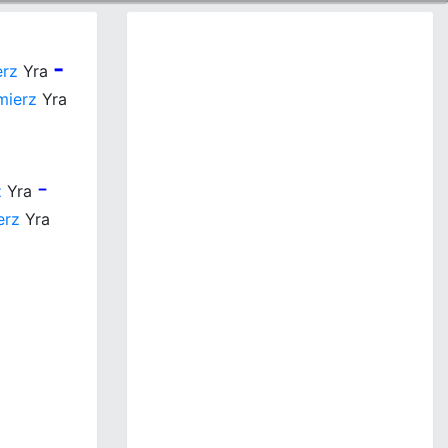
-
erz
Yra
mierz
Yra
-
z
Yra
erz
Yra