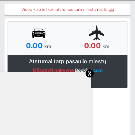
Video kaip ieškoti atstumus tarp miestų rasite
čia
0.00
0.00
km
km
Atstumai tarp pasaulio miestų
Užsakyti nakvynę
x