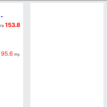
-
a
153.8
ra
95.6
a
my.