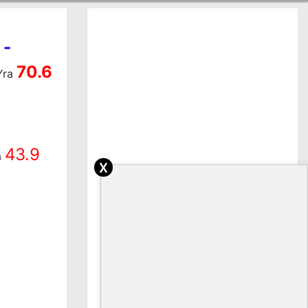
-
a
70.6
Yra
43.9
a
x