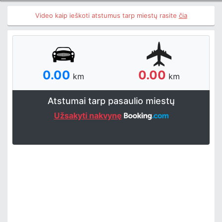
Video kaip ieškoti atstumus tarp miestų rasite
čia
0.00
0.00
km
km
Atstumai tarp pasaulio miestų
Užsakyti nakvynę