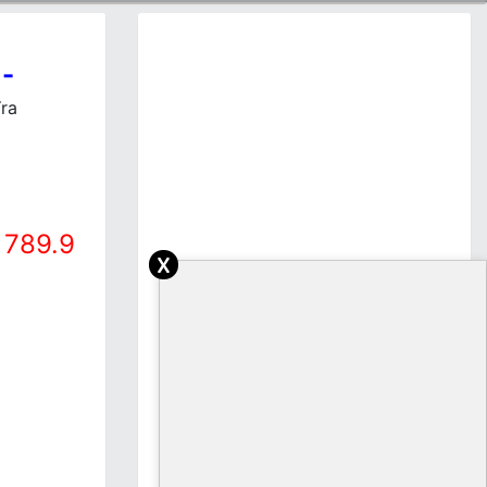
-
a
ra
789.9
a
x