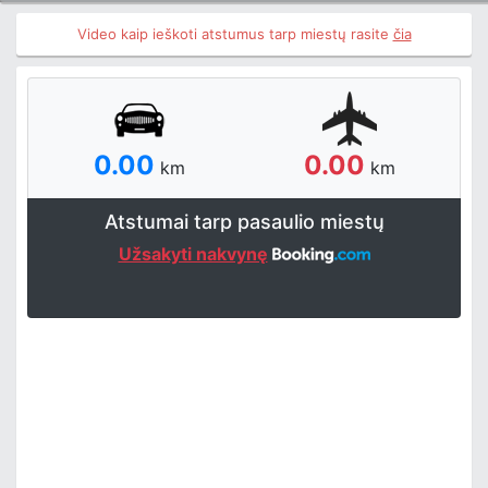
Video kaip ieškoti atstumus tarp miestų rasite
čia
0.00
0.00
km
km
Atstumai tarp pasaulio miestų
Užsakyti nakvynę