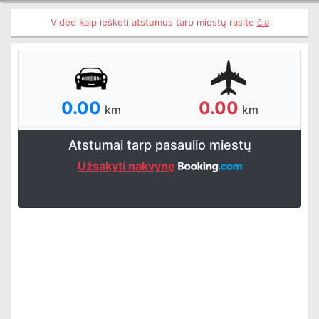
Video kaip ieškoti atstumus tarp miestų rasite
čia
0.00
0.00
km
km
Atstumai tarp pasaulio miestų
Užsakyti nakvynę