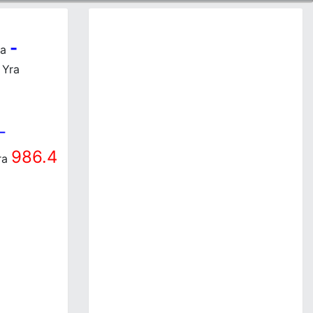
-
ra
Yra
-
986.4
ra