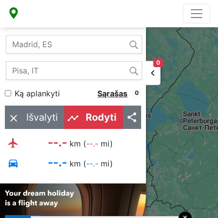
...
0
keyboard_arrow_left
Ką aplankyti
Sąrašas
0
Išvalyti
Rodyti
share
clear
timeline
--.-
flight
km (
--.-
mi)
--.-
directions_car
km (
--.-
mi)
x