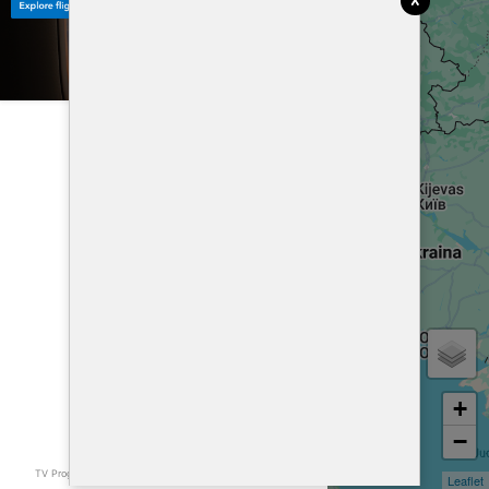
+
−
TV Programa
Skaičiuoklė
Atstumai
Leaflet