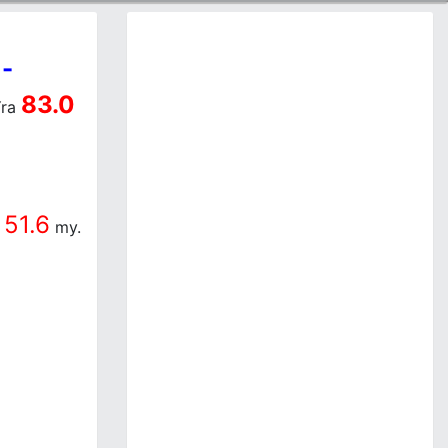
-
a
83.0
ra
51.6
a
my.