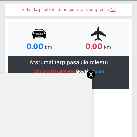
Video kaip ieškoti atstumus tarp miestų rasite
čia
0.00
0.00
km
km
Atstumai tarp pasaulio miestų
Užsakyti nakvynę
x