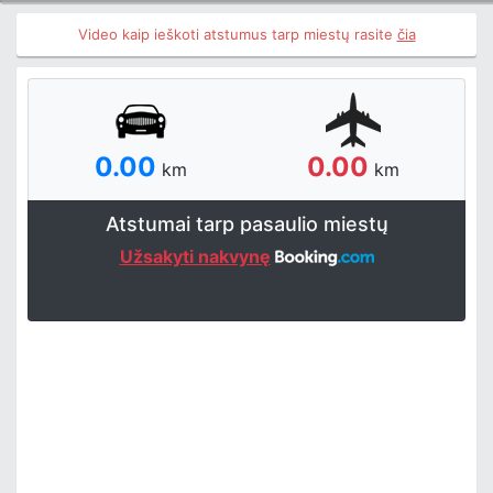
Video kaip ieškoti atstumus tarp miestų rasite
čia
0.00
0.00
km
km
Atstumai tarp pasaulio miestų
Užsakyti nakvynę