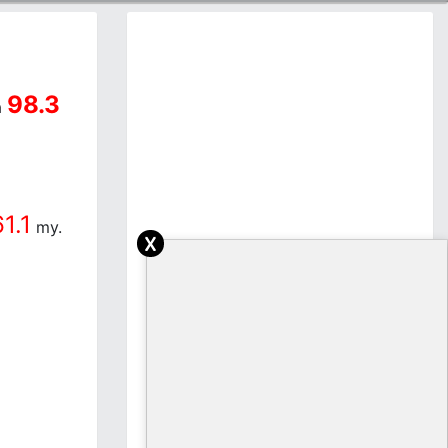
98.3
a
61.1
my.
x