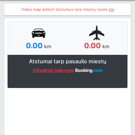
Video kaip ieškoti atstumus tarp miestų rasite
čia
0.00
0.00
km
km
Atstumai tarp pasaulio miestų
Užsakyti nakvynę