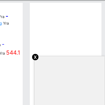
-
Yra
g
Yra
-
a
544.1
Yra
x