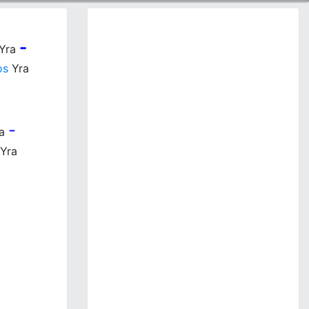
-
Yra
os
Yra
-
ra
Yra