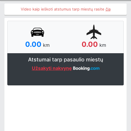
Video kaip ieškoti atstumus tarp miestų rasite
čia
0.00
0.00
km
km
Atstumai tarp pasaulio miestų
Užsakyti nakvynę