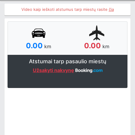
Video kaip ieškoti atstumus tarp miestų rasite
čia
0.00
0.00
km
km
Atstumai tarp pasaulio miestų
Užsakyti nakvynę