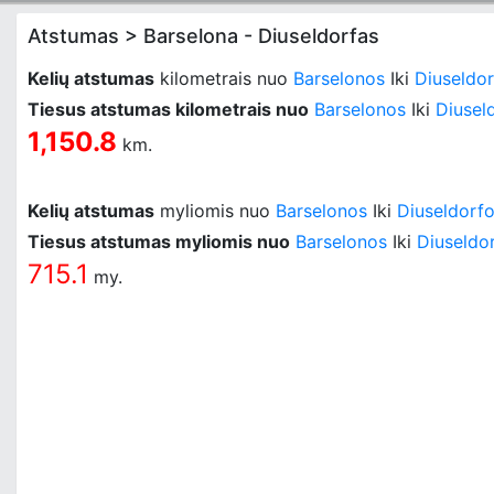
Atstumas > Barselona - Diuseldorfas
Kelių atstumas
kilometrais nuo
Barselonos
Iki
Diuseldo
Tiesus atstumas kilometrais nuo
Barselonos
Iki
Diusel
1,150.8
km.
Kelių atstumas
myliomis nuo
Barselonos
Iki
Diuseldorf
Tiesus atstumas myliomis nuo
Barselonos
Iki
Diuseldo
715.1
my.