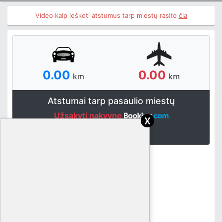
Video kaip ieškoti atstumus tarp miestų rasite
čia
0.00
0.00
km
km
Atstumai tarp pasaulio miestų
Užsakyti nakvynę
x