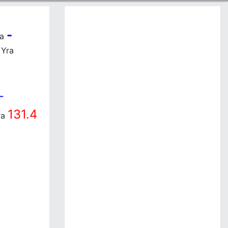
-
ra
Yra
-
131.4
ra