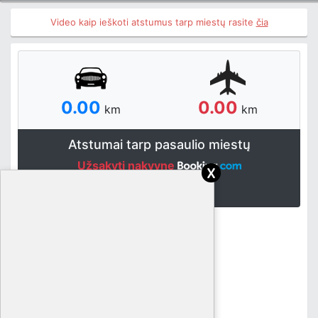
Video kaip ieškoti atstumus tarp miestų rasite
čia
0.00
0.00
km
km
Atstumai tarp pasaulio miestų
Užsakyti nakvynę
x