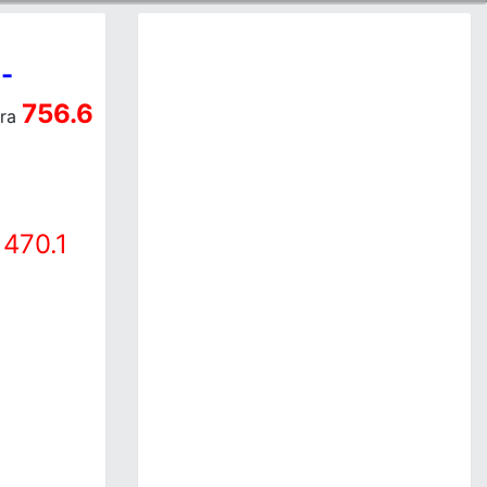
-
a
756.6
ra
470.1
a