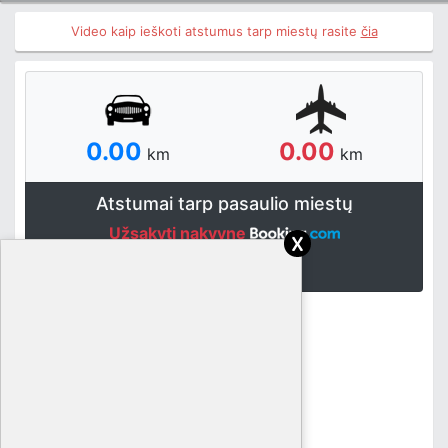
Video kaip ieškoti atstumus tarp miestų rasite
čia
0.00
0.00
km
km
Atstumai tarp pasaulio miestų
Užsakyti nakvynę
x