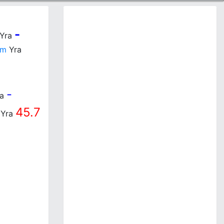
-
Yra
im
Yra
-
ra
45.7
Yra