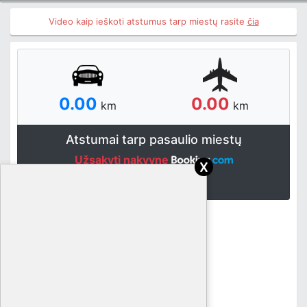
Video kaip ieškoti atstumus tarp miestų rasite
čia
0.00
0.00
km
km
Atstumai tarp pasaulio miestų
Užsakyti nakvynę
x