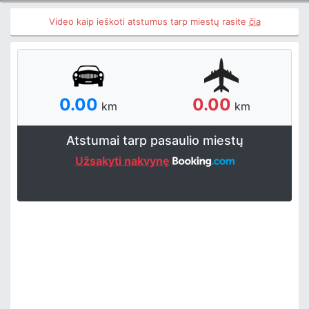
Video kaip ieškoti atstumus tarp miestų rasite
čia
0.00
0.00
km
km
Atstumai tarp pasaulio miestų
Užsakyti nakvynę