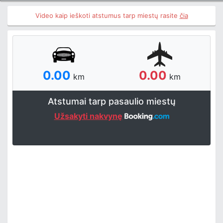
Video kaip ieškoti atstumus tarp miestų rasite
čia
0.00
0.00
km
km
Atstumai tarp pasaulio miestų
Užsakyti nakvynę