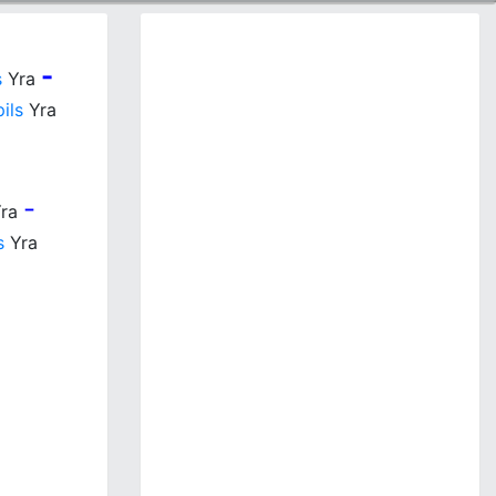
-
s
Yra
ils
Yra
-
ra
s
Yra