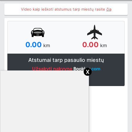
Video kaip ieškoti atstumus tarp miestų rasite
čia
0.00
0.00
km
km
Atstumai tarp pasaulio miestų
Užsakyti nakvynę
x