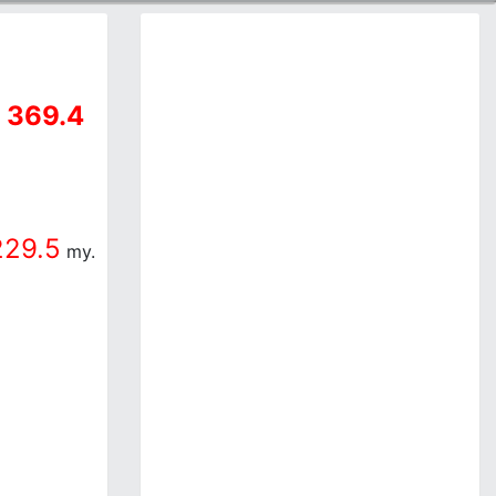
369.4
a
229.5
my.