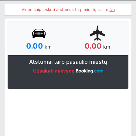
Video kaip ieškoti atstumus tarp miestų rasite
čia
0.00
0.00
km
km
Atstumai tarp pasaulio miestų
Užsakyti nakvynę