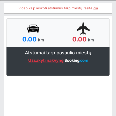
Video kaip ieškoti atstumus tarp miestų rasite
čia
0.00
0.00
km
km
Atstumai tarp pasaulio miestų
Užsakyti nakvynę