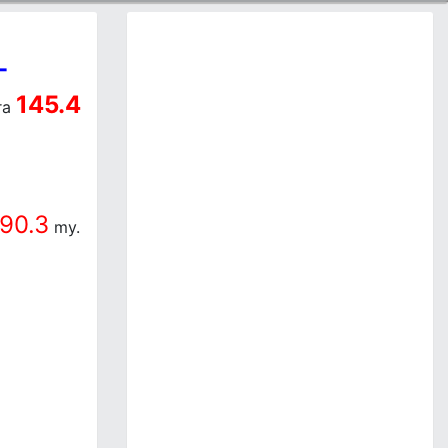
-
145.4
ra
90.3
my.