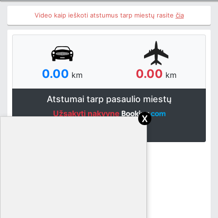
Video kaip ieškoti atstumus tarp miestų rasite
čia
0.00
0.00
km
km
Atstumai tarp pasaulio miestų
Užsakyti nakvynę
x