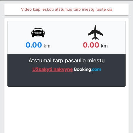
Video kaip ieškoti atstumus tarp miestų rasite
čia
0.00
0.00
km
km
Atstumai tarp pasaulio miestų
Užsakyti nakvynę