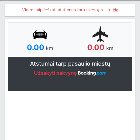
Video kaip ieškoti atstumus tarp miestų rasite
čia
0.00
0.00
km
km
Atstumai tarp pasaulio miestų
Užsakyti nakvynę