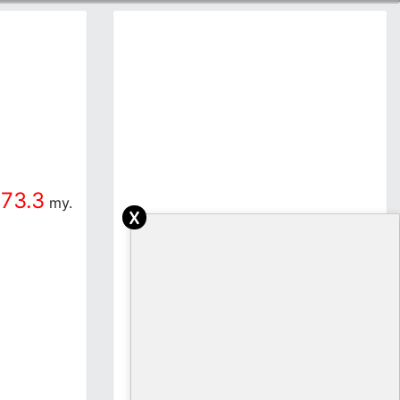
73.3
my.
x