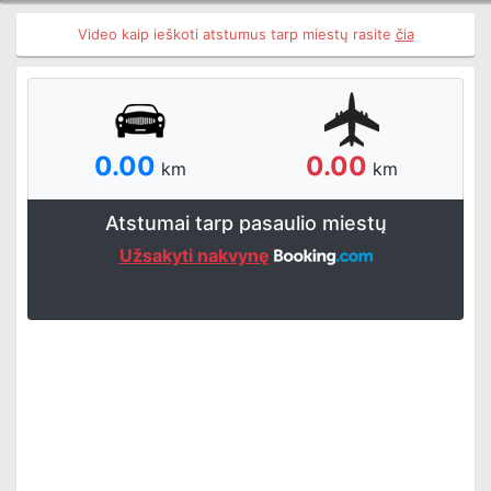
Video kaip ieškoti atstumus tarp miestų rasite
čia
0.00
0.00
km
km
Atstumai tarp pasaulio miestų
Užsakyti nakvynę