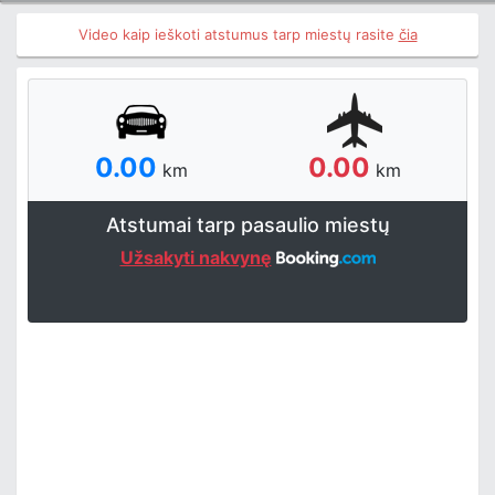
Video kaip ieškoti atstumus tarp miestų rasite
čia
0.00
0.00
km
km
Atstumai tarp pasaulio miestų
Užsakyti nakvynę