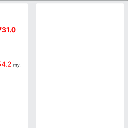
731.0
54.2
my.