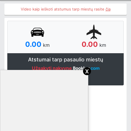
Video kaip ieškoti atstumus tarp miestų rasite
čia
0.00
0.00
km
km
Atstumai tarp pasaulio miestų
Užsakyti nakvynę
x