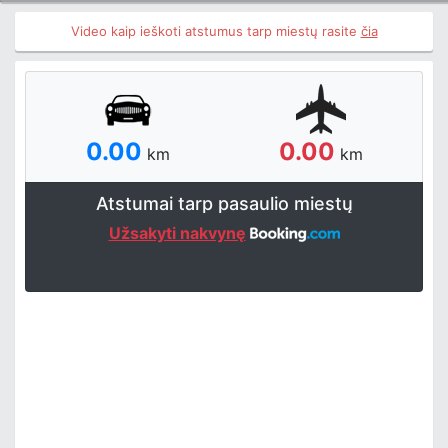
Video kaip ieškoti atstumus tarp miestų rasite
čia
0.00
0.00
km
km
Atstumai tarp pasaulio miestų
Užsakyti nakvynę