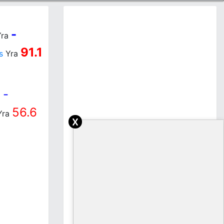
-
ra
91.1
s
Yra
-
a
56.6
Yra
x