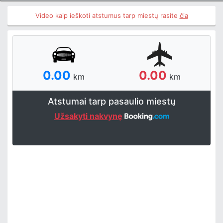
Video kaip ieškoti atstumus tarp miestų rasite
čia
0.00
0.00
km
km
Atstumai tarp pasaulio miestų
Užsakyti nakvynę