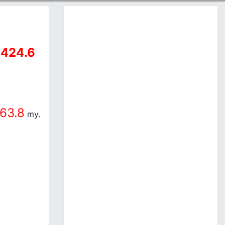
424.6
a
63.8
my.