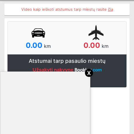
Video kaip ieškoti atstumus tarp miestų rasite
čia
0.00
0.00
km
km
Atstumai tarp pasaulio miestų
Užsakyti nakvynę
x