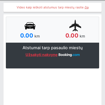
Video kaip ieškoti atstumus tarp miestų rasite
čia
0.00
0.00
km
km
Atstumai tarp pasaulio miestų
Užsakyti nakvynę