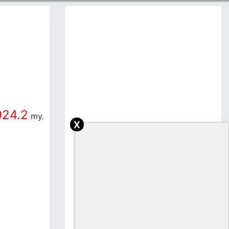
a
924.2
my.
x