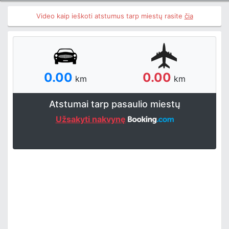
Video kaip ieškoti atstumus tarp miestų rasite
čia
0.00
0.00
km
km
Atstumai tarp pasaulio miestų
Užsakyti nakvynę