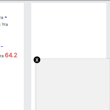
-
ra
s
Yra
-
a
64.2
ra
x