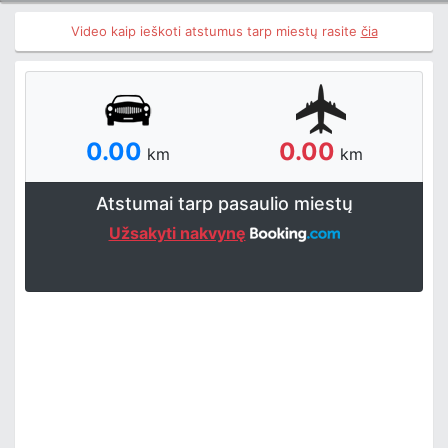
Video kaip ieškoti atstumus tarp miestų rasite
čia
0.00
0.00
km
km
Atstumai tarp pasaulio miestų
Užsakyti nakvynę