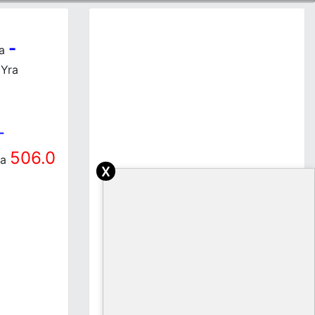
-
ra
Yra
-
506.0
ra
x