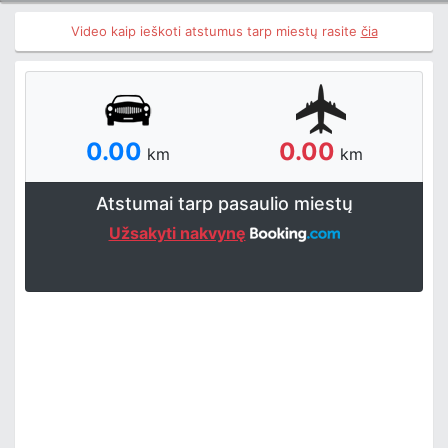
Video kaip ieškoti atstumus tarp miestų rasite
čia
0.00
0.00
km
km
Atstumai tarp pasaulio miestų
Užsakyti nakvynę