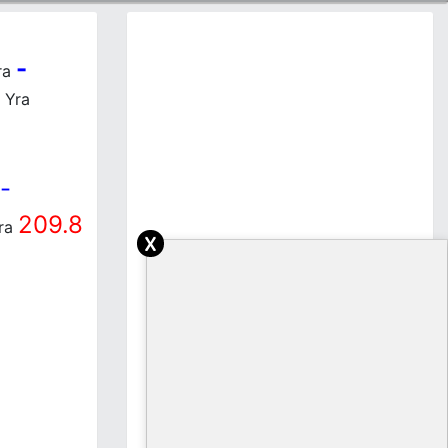
-
ra
Yra
-
209.8
ra
x