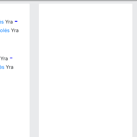
-
ės
Yra
olės
Yra
-
Yra
ės
Yra