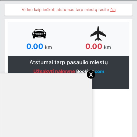
Video kaip ieškoti atstumus tarp miestų rasite
čia
0.00
0.00
km
km
Atstumai tarp pasaulio miestų
Užsakyti nakvynę
x