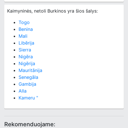
Kaimyninės, netoli Burkinos yra šios šalys:
Togo
Benina
Mali
Libērija
Sierra
Nigēra
Nigērija
Mauritānija
Senegāla
Gambija
Alla
Kameru "
Rekomenduojame: