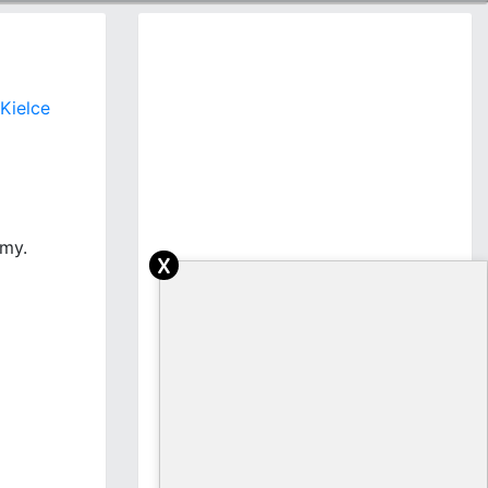
Kielce
my.
x