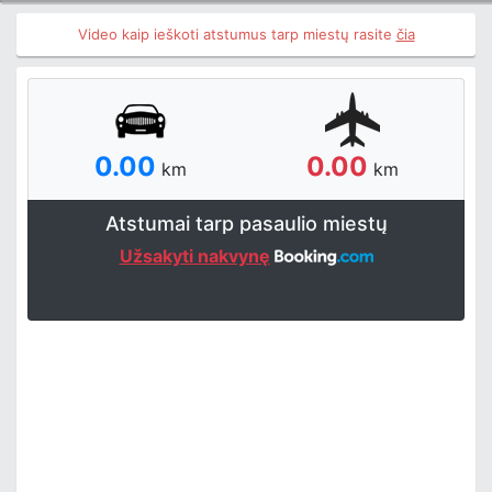
Video kaip ieškoti atstumus tarp miestų rasite
čia
0.00
0.00
km
km
Atstumai tarp pasaulio miestų
Užsakyti nakvynę