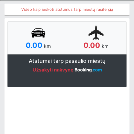
Video kaip ieškoti atstumus tarp miestų rasite
čia
0.00
0.00
km
km
Atstumai tarp pasaulio miestų
Užsakyti nakvynę