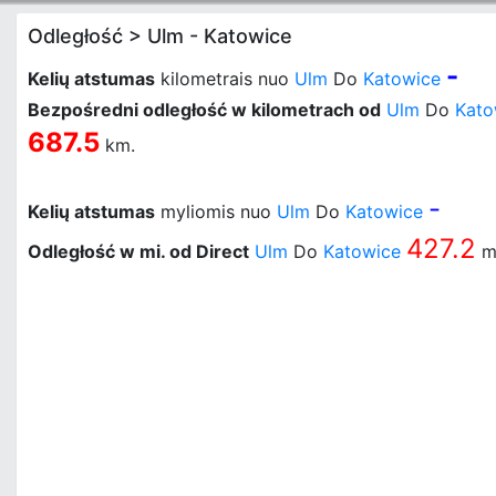
Odległość > Ulm - Katowice
-
Kelių atstumas
kilometrais nuo
Ulm
Do
Katowice
Bezpośredni odległość w kilometrach od
Ulm
Do
Kato
687.5
km.
-
Kelių atstumas
myliomis nuo
Ulm
Do
Katowice
427.2
Odległość w mi. od Direct
Ulm
Do
Katowice
m