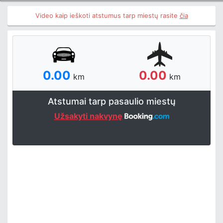
Video kaip ieškoti atstumus tarp miestų rasite
čia
0.00
0.00
km
km
Atstumai tarp pasaulio miestų
Užsakyti nakvynę