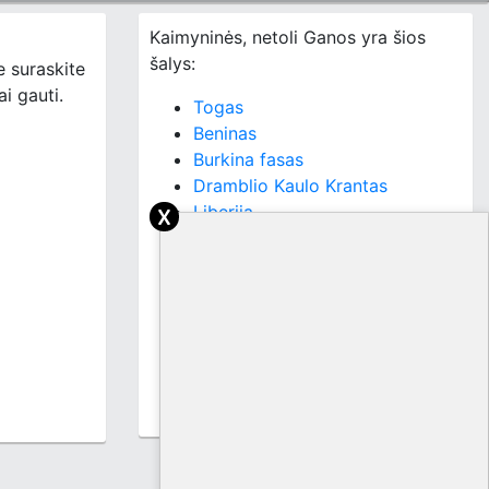
Kaimyninės, netoli Ganos yra šios
šalys:
e suraskite
ai gauti.
Togas
Beninas
Burkina fasas
Dramblio Kaulo Krantas
x
Liberija
Gvinėja
Malis
Siera Leonė
San Tomė ir Prinsipė
Pusiaujo Gvinėja
Nigeris
Bisau Gvinėja