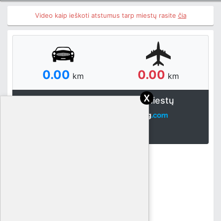
Video kaip ieškoti atstumus tarp miestų rasite
čia
0.00
0.00
km
km
x
Atstumai tarp pasaulio miestų
Užsakyti nakvynę